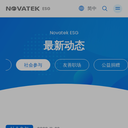
简中
Novatek ESG
绩效总览
伙伴共荣
友善职场
公司治理
最新动态
永续蓝图 SDGs
环境永续
社会参与
风险管理
续
社会参与
友善职场
公益捐赠
ESG 永续委员会
利害关系人