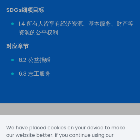
SDGs细项目标
募集「爱心咏续基金」超过1,332万元、46.1%
同仁响应捐款
1.4 所有人皆享有经济资源、基本服务、财产等
资源的公平权利
8度
对应章节
绩优志工奖项
6.2 公益捐赠
办理企业志工服务20梯次，累计8度荣获教育
6.3 志工服务
部颁发志工绩优运用单位奖项
We have placed cookies on your device to make
网站地图
使用规定
隐私声明
our website better. If you continue using our