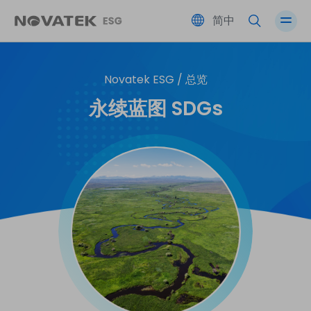
简中
Novatek ESG /
总览
绩效总览
伙伴共荣
友善职场
公司治理
永续蓝图 SDGs
永续蓝图 SDGs
环境永续
社会参与
风险管理
ESG 永续委员会
利害关系人