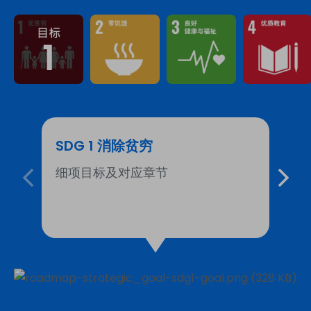
SDG 1 消除贫穷
年
细项目标及对应章节
2
46.1%
捐款人数