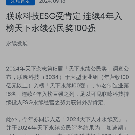
荣耀肯定
2024. 09. 18
联咏科技ESG受肯定 连续4年入
榜天下永续公民奖100强
永续发展
2024年天下杂志第
18
届「天下永续公民奖」调查公
布，联咏科技（
3034
）于大型企业组（年营收
100
亿元以上）入榜「天下永续
100
强」，排名制造业第
18
名，连续
4
年入榜百强之列，足以可见联咏科技持
续投入
ESG
永续经营之努力获得外界肯定。
此外，今年亦同步入选「
2024
天下人才永续奖」，
并于
2024
年天下永续公民评鉴结果为「加速期」