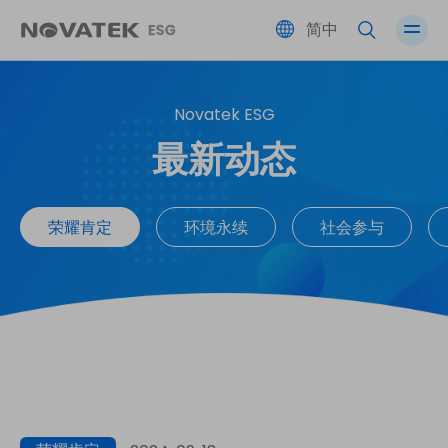
简中
Novatek ESG
绩效总览
伙伴共荣
友善职场
公司治理
最新动态
永续蓝图 SDGs
环境永续
社会参与
风险管理
荣耀肯定
环境永续
社会参与
ESG 永续委员会
利害关系人