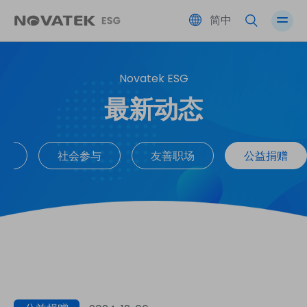
简中
Novatek ESG
绩效总览
伙伴共荣
友善职场
公司治理
最新动态
永续蓝图 SDGs
环境永续
社会参与
风险管理
续
社会参与
友善职场
公益捐赠
ESG 永续委员会
利害关系人