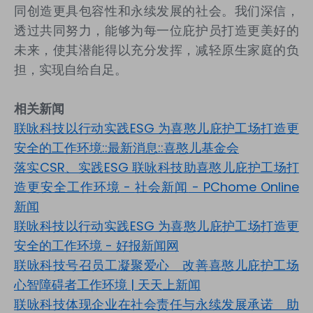
同创造更具包容性和永续发展的社会。我们深信，
透过共同努力，能够为每一位庇护员打造更美好的
未来，使其潜能得以充分发挥，减轻原生家庭的负
担，实现自给自足。
相关新闻
联咏科技以行动实践
ESG
为喜憨儿庇护工场打造更
安全的工作环境
::
最新消息
::
喜憨儿基金会
落实
CSR
、实践
ESG
联咏科技助喜憨儿庇护工场打
造更安全工作环境
-
社会新闻
- PChome Online
新闻
联咏科技以行动实践
ESG
为喜憨儿庇护工场打造更
安全的工作环境
-
好报新闻网
联咏科技号召员工凝聚爱心 改善喜憨儿庇护工场
心智障碍者工作环境
|
天天上新闻
联咏科技体现企业在社会责任与永续发展承诺 助