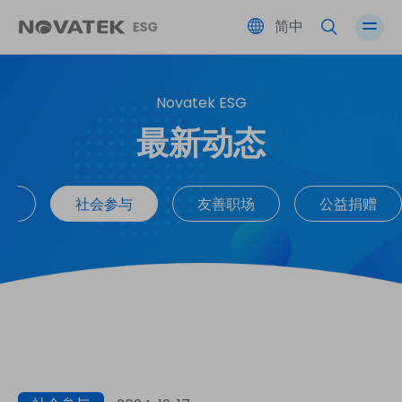
简中
Novatek ESG
绩效总览
伙伴共荣
友善职场
公司治理
最新动态
永续蓝图 SDGs
环境永续
社会参与
风险管理
续
社会参与
友善职场
公益捐赠
ESG 永续委员会
利害关系人