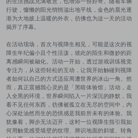
的生活挑战充满敬意，也增添一份好奇。随着车辆
行驶，慵懒的阳光悄悄溢出地平线，金色的晨光逐
渐为大地披上温暖的外衣，彷佛也为这一天的活动
揭开了序幕。
在活动现场，首次与视障生相见，可能是这次的视
障生年纪偏小且个性活泼，彼此的陌生和微妙的距
离感瞬间被融化。活动一开始，透过游戏训练视觉
专注力，从这些轻松的互动，让我开始触碰到视障
者如何以自己的方式适应周遭世界的冰山一角。然
而，真正震撼我心灵的是「黑暗体验馆」活动，走
入全黑的环境，世界瞬间陷入一片深沉的静默，我
看不见任何东西，彷佛被孤立在无尽的空间中，内
心深处油然而生的恐惧感是我前所未有的体验。我
犹豫着，脚步无法迈开，这时一位视障生指引我如
何用触觉感受墙壁的纹理、辨识地面的斜坡、转角