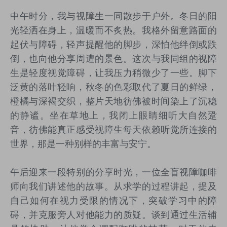
中午时分，我与视障生一同散步于户外。冬日的阳
光轻洒在身上，温暖而不炙热。我格外留意路面的
起伏与障碍，轻声提醒他的脚步，深怕他绊倒或跌
倒，也向他分享周遭的景色。这次与我同组的视障
生是轻度视觉障碍，让我压力稍微少了一些。脚下
泛黄的落叶轻响，秋冬的色彩取代了夏日的鲜绿，
橙橘与深褐交织，整片天地彷佛被时间染上了沉稳
的静谧。坐在草地上，我闭上眼睛细听大自然跫
音，彷佛能真正感受视障生每天依赖听觉所连接的
世界，那是一种别样的丰富与安宁。
午后迎来一段特别的分享时光，一位全盲视障咖啡
师向我们讲述他的故事。从求学的过程讲起，提及
自己如何在视力受限的情况下，突破学习中的障
碍，并克服旁人对他能力的质疑。谈到通过生活辅