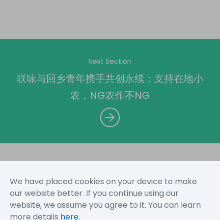
Next Section
联咏与回乡青年携手共创永续：支持在地小
农，NG农作不NG
We have placed cookies on your device to make
网站地图
使用规定
隐私声明
our website better. If you continue using our
website, we assume you agree to it. You can learn
more details
here
.