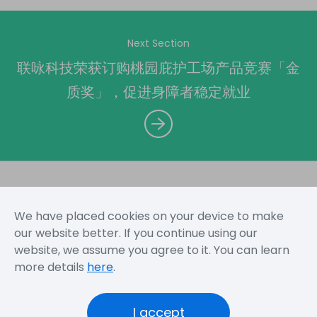
Next Section
联咏科技荣获订购桃园庇护工场产品竞赛「金
质奖」，促进身障者稳定就业
We have placed cookies on your device to make
网站地图
使用规定
隐私声明
our website better. If you continue using our
website, we assume you agree to it. You can learn
more details
here
.
Copyright © 2026 Novatek Microelectronics Corp. All
Rights Reserved.
I accept