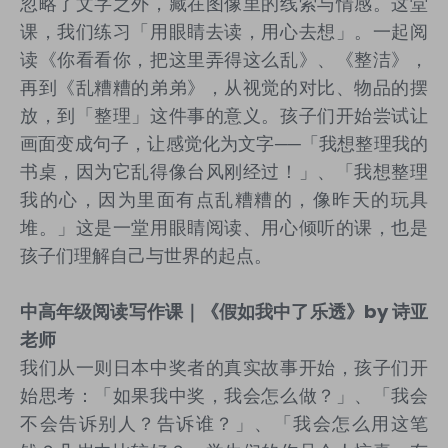
忽略了文字之外，藏在图像里的线索与情感。这堂
课，我们练习「用眼睛去读，用心去想」。一起阅
读《你看看你，把这里弄得这么乱》、《整洁》，
再到《乱糟糟的弟弟》，从视觉的对比、物品的摆
放，到「整理」这件事的意义。孩子们开始尝试让
画面变成句子，让感觉化为文字
──
「我想整理我的
书桌，因为它乱得像台风刚经过！」、「我想整理
我的心，因为里面有点乱糟糟的，像昨天的玩具
堆。」这是一堂用眼睛阅读、用心倾听的课，也是
孩子们理解自己与世界的起点。
中高年级阅读写作课｜《假如我中了乐透》
by
诗亚
老师
我们从一则日本中奖者的真实故事开始，孩子们开
始思考：「如果我中奖，我会怎么做？」、「我会
不会告诉别人？告诉谁？」、「我会怎么用这笔