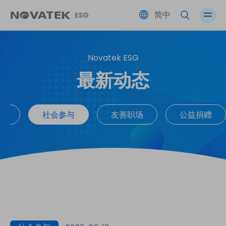
简中
Novatek ESG
绩效总览
伙伴共荣
友善职场
公司治理
最新动态
永续蓝图 SDGs
环境永续
社会参与
风险管理
续
社会参与
友善职场
公益捐赠
ESG 永续委员会
利害关系人