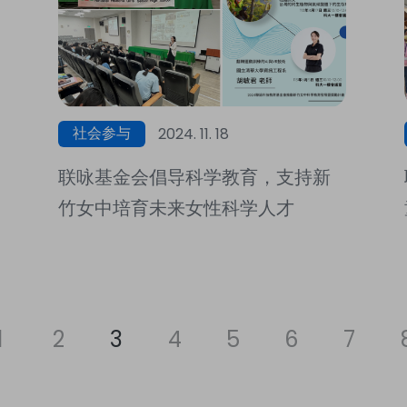
社会参与
2024. 11. 18
联咏基金会倡导科学教育，支持新
竹女中培育未来女性科学人才
1
2
3
4
5
6
7