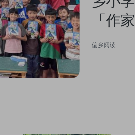
乡小学
「作家
相见欢
偏乡阅读