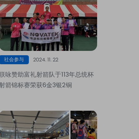
社会参与
2024. 11. 22
联咏赞助富礼射箭队于113年总统杯
射箭锦标赛荣获6金3银2铜