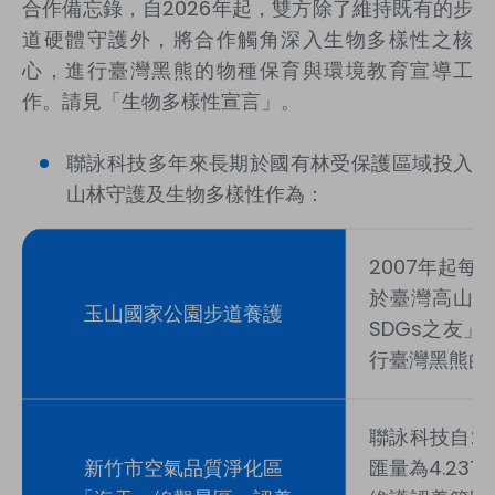
合作備忘錄，自2026年起，雙方除了維持既有的步
道硬體守護外，將合作觸角深入生物多樣性之核
心，進行臺灣黑熊的物種保育與環境教育宣導工
作。請見「生物多樣性宣言」。
聯詠科技多年來長期於國有林受保護區域投入
山林守護及生物多樣性作為：
2007年起
於臺灣高山森
玉山國家公園步道養護
SDGs之友
行臺灣黑熊的
聯詠科技自2
新竹市空氣品質淨化區
匯量為4.237