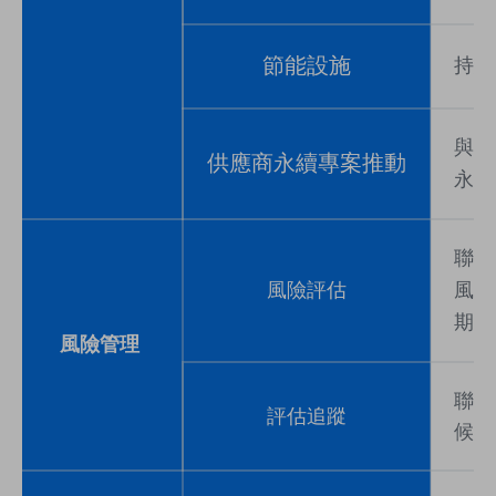
節能設施
持續
與供
供應商永續專案推動
永續
聯詠
風險評估
風險
期檢
風險管理
聯詠
評估追蹤
候風