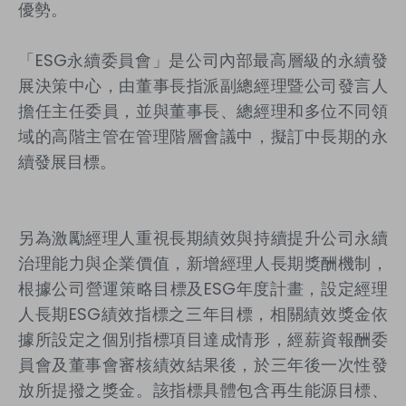
優勢。
「
ESG
永續委員會」是公司內部最高層級的永續發
展決策中心，由董事長指派副總經理暨公司發言人
擔任主任委員，並與董事長、總經理和多位不同領
域的高階主管在管理階層會議中，擬訂中長期的永
續發展目標。
另為激勵經理人重視長期績效與持續提升公司永續
治理能力與企業價值，新增經理人長期獎酬機制，
根據公司營運策略目標及
ESG
年度計畫，設定經理
人長期
ESG
績效指標之三年目標，相關績效獎金依
據所設定之個別指標項目達成情形，經薪資報酬委
員會及董事會審核績效結果後，於三年後一次性發
放所提撥之獎金。該指標具體包含再生能源目標、