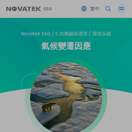
繁中
Novatek ESG /
E 供應鏈與環境 /
環境永續
績效總覽
夥伴共榮
友善職場
公司治理
氣候變遷因應
永續藍圖 SDGs
環境永續
社會參與
風險管理
ESG 永續委員會
利害關係人