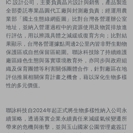
IC 設計公司，主要負責晶片設計與銷售，產品製造
全部委託專業晶圓代工廠與封測廠負責；經運用農
業部「國土生態綠網藍圖」比對台灣各營運辦公室
地址，並納入營運過程中的資源使用及物質排放進
行評估，用以辨識具體之減緩或復育方向；比對結
果顯示，台灣各營運據點周邊2公里內皆非野生動物
保護區或自然保留區範圍。聯詠科技除了持續維護
廠區綠色生態與落實環境教育外，亦同步與政府組
織及保育團體等利害關係團體合作，針對廠區在地
評估推展相關保育計畫之機會，藉以深化生物多樣
性的多元價值。
聯詠科技自2024年起正式將生物多樣性納入公司永
續策略，透過落實企業永續責任來減緩氣候變遷所
帶來的危機與衝擊，並與玉山國家公園管理處簽訂