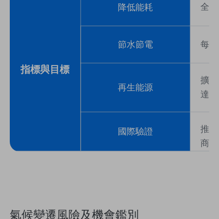
全系
降低能耗
節水節電
每年
指標
與
目標
擴大
再生能源
達成
推動
國際驗證
商遵
氣候變遷風險及機會鑑別