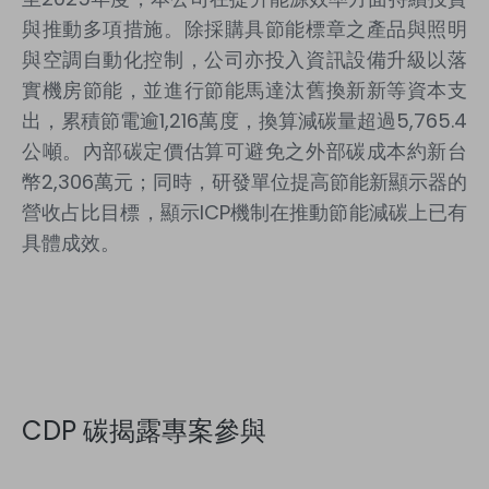
與推動多項措施。除採購具節能標章之產品與照明
與空調自動化控制，公司亦投入資訊設備升級以落
實機房節能，並進行節能馬達汰舊換新新等資本支
出，累積節電逾
1,216
萬度，換算減碳量超過
5,765.4
公噸。內部碳定價估算可避免之外部碳成本約新台
幣
2,306
萬元；同時，研發單位提高節能新顯示器的
營收占比目標，顯示
ICP
機制在推動節能減碳上已有
具體成效。
CDP 碳揭露專案參與