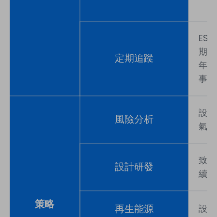
ES
期至
定期追蹤
年定
事會
設置
風險分析
氣候
致力
設計研發
續趨
策略
再生能源
設置