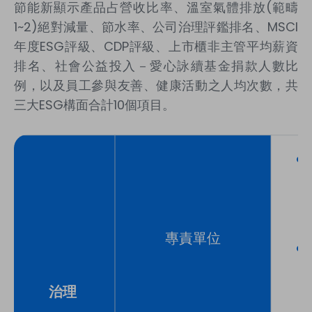
節能新顯示產品占營收比率、溫室氣體排放
(
範疇
1~2)
絕對減量、節水率、公司治理評鑑排名、
MSCI
年度
ESG
評級、
CDP
評級、上市櫃非主管平均薪資
排名、社會公益投入－愛心詠續基金捐款人數比
例，以及員工參與友善、健康活動之人均次數，共
三大
ESG
構面合計
10
個項目。
專責單位
治理