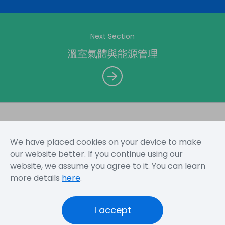
Next Section
溫室氣體與能源管理
We have placed cookies on your device to make
網站地圖
使用規定
隱私權聲明
our website better. If you continue using our
website, we assume you agree to it. You can learn
more details
here
.
Copyright © 2026 Novatek Microelectronics Corp. All
Rights Reserved.
I accept
Novatek
Novatek
Official
Foundation