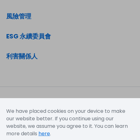
風險管理
ESG 永續委員會
利害關係人
We have placed cookies on your device to make
網站地圖
使用規定
隱私權聲明
our website better. If you continue using our
website, we assume you agree to it. You can learn
more details
here
.
Copyright © 2026 Novatek Microelectronics Corp. All