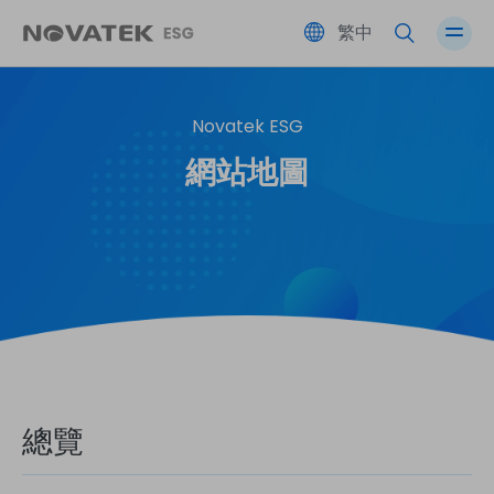
繁中
Novatek ESG
績效總覽
夥伴共榮
友善職場
公司治理
網站地圖
永續藍圖 SDGs
環境永續
社會參與
風險管理
ESG 永續委員會
利害關係人
總覽